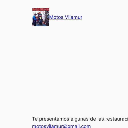
Saltar
al
Motos Vilamur
contenido
Te presentamos algunas de las restaurac
motosvilamur@gmail.com